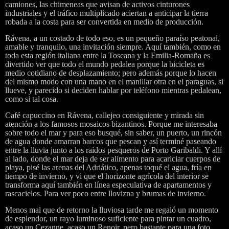
camiones, las chimeneas que avisan de activos cinturones
industriales y el tráfico multiplicado aciertan a anticipar la tierra
robada a la costa para ser convertida en medio de producción.
Rávena, a un costado de todo eso, es un pequeño paraíso peatonal,
amable y tranquilo, una invitación siempre. Aquí también, como en
toda esta región italiana entre la Toscana y la Emilia-Romaña es
divertido ver que todo el mundo pedalea porque la bicicleta es
medio cotidiano de desplazamiento; pero además porque lo hacen
del mismo modo con una mano en el manillar otra en el paraguas, si
llueve, y parecido si deciden hablar por teléfono mientras pedalean,
como si tal cosa.
Café capuccino en Rávena, callejeo consiguiente y mirada sin
atención a los famosos mosaicos bizantinos. Porque me interesaba
sobre todo el mar y para eso busqué, sin saber, un puerto, un rincón
de agua donde amarran barcos que pescan y así terminé paseando
entre la lluvia junto a los raídos pesqueros de Porto Garibaldi. Y allí
al lado, donde el mar deja de ser alimento para acariciar cuerpos de
playa, pisé las arenas del Adriático, apenas toqué el agua, fría en
tiempo de invierno, y vi que el horizonte agrícola del interior se
transforma aquí también en línea especulativa de apartamentos y
rascacielos. Para ver poco entre llovizna y brumas de invierno.
Menos mal que de retorno la lluviosa tarde me regaló un momento
de esplendor, un rayo luminoso suficiente para pintar un cuadro,
acaso un Cezanne, acaso un Renoir, pero bastante para una foto.