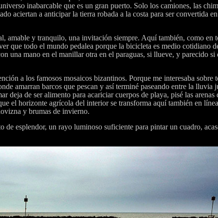
niverso inabarcable que es un gran puerto. Solo los camiones, las chi
cado aciertan a anticipar la tierra robada a la costa para ser convertida e
l, amable y tranquilo, una invitación siempre. Aquí también, como en t
 ver que todo el mundo pedalea porque la bicicleta es medio cotidiano d
una mano en el manillar otra en el paraguas, si llueve, y parecido si
ención a los famosos mosaicos bizantinos. Porque me interesaba sobre t
onde amarran barcos que pescan y así terminé paseando entre la lluvia j
mar deja de ser alimento para acariciar cuerpos de playa, pisé las arenas 
que el horizonte agrícola del interior se transforma aquí también en líne
llovizna y brumas de invierno.
 de esplendor, un rayo luminoso suficiente para pintar un cuadro, aca