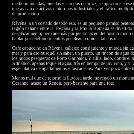
medio inundadas, pinedas y campos de arroz, se aproxima a ese u
que avisan de activos cinturones industriales y el tráfico multipli
de producción.
Rávena, a un costado de todo eso, es un pequeño paraíso peatona
región italiana entre la Toscana y la Emilia-Romaña es divertido
desplazamiento; pero además porque lo hacen del mismo modo con 
hablar por teléfono mientras pedalean, como si tal cosa.
Café capuccino en Rávena, callejeo consiguiente y mirada sin at
mar y para eso busqué, sin saber, un puerto, un rincón de agua d
los raídos pesqueros de Porto Garibaldi. Y allí al lado, donde el 
Adriático, apenas toqué el agua, fría en tiempo de invierno, y vi 
especulativa de apartamentos y rascacielos. Para ver poco entre 
Menos mal que de retorno la lluviosa tarde me regaló un momento
Cezanne, acaso un Renoir, pero bastante para una foto.