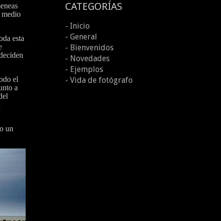
CATEGORÍAS
meneas
n medio
- Inicio
- General
oda esta
e
- Bienvenidos
 deciden
- Novedades
- Ejemplos
odo el
- Vida de fotógrafo
unto a
del
a
so un