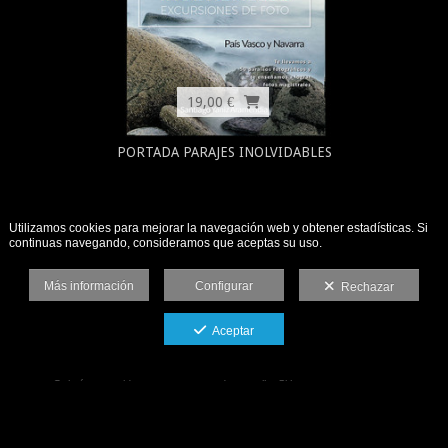
19,00 €
PORTADA PARAJES INOLVIDABLES
Utilizamos cookies para mejorar la navegación web y obtener estadísticas. Si
continuas navegando, consideramos que aceptas su uso.
Más información
Configurar
Rechazar
Aceptar
Galería protegida contra capturas de pantalla: Si haces una captura se
bloqueará el acceso.
© Santiago Yaniz Aramendia
Aviso legal